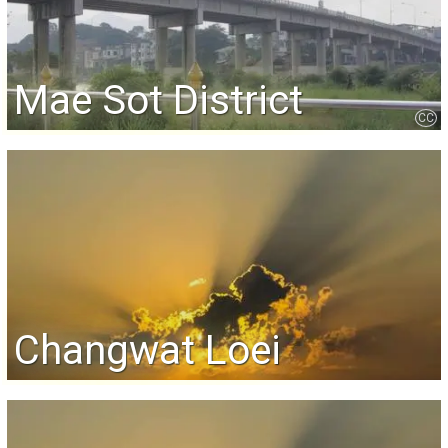
Mae Sot District
CC
Changwat Loei