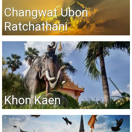
Changwat Ubon
Ratchathani
Khon Kaen