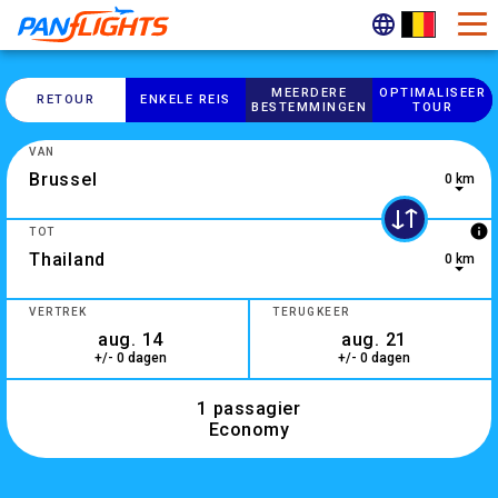
MEERDERE
OPTIMALISEER
RETOUR
ENKELE REIS
BESTEMMINGEN
TOUR
VAN
0 km
0 results are available, use up and down arrow keys to navig
info
TOT
0 km
10 results are available, use up and down arrow keys to navi
VERTREK
TERUGKEER
+/- 0 dagen
+/- 0 dagen
1 passagier
Economy