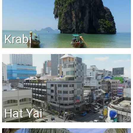
Krabi
Hat Yai
CC