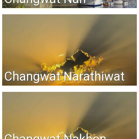
CC
Changwat Narathiwat