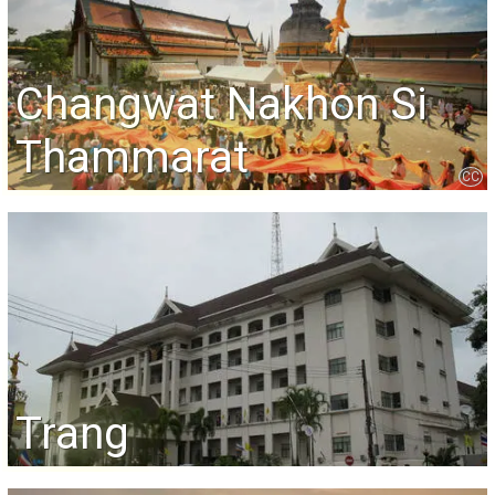
Changwat Nakhon Si
Thammarat
CC
Trang