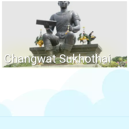
Changwat Sukhothai
CC